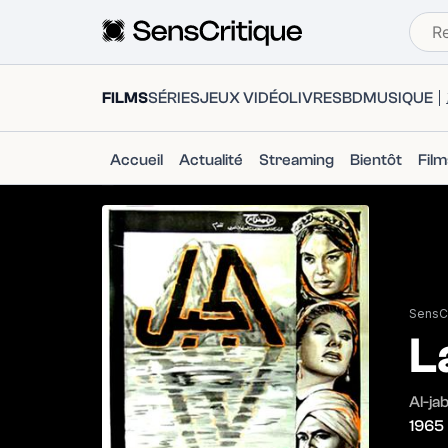
FILMS
SÉRIES
JEUX VIDÉO
LIVRES
BD
MUSIQUE
Accueil
Actualité
Streaming
Bientôt
Fil
SensCr
L
Al-jab
1965