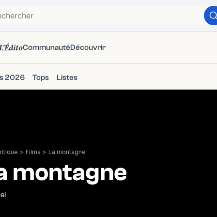
L'Édito
Communauté
Découvrir
ms 2026
Tops
Listes
itique
>
Films
>
La montagne
a montagne
al