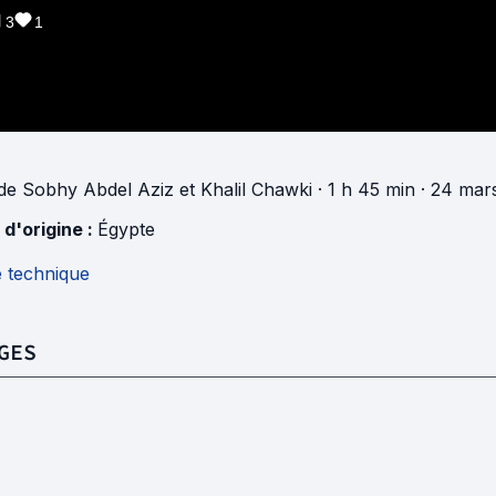
3
1
de
Sobhy Abdel Aziz
et
Khalil Chawki
· 1 h 45 min
· 24 mar
 d'origine :
Égypte
e technique
GES