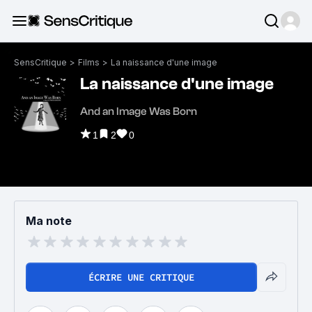
SensCritique
>
Films
>
La naissance d'une image
La naissance d'une image
And an Image Was Born
1
2
0
Ma note
ÉCRIRE UNE CRITIQUE