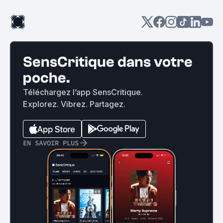
SensCritique dans votre
poche.
Téléchargez l’app SensCritique.
Explorez. Vibrez. Partagez.
EN SAVOIR PLUS