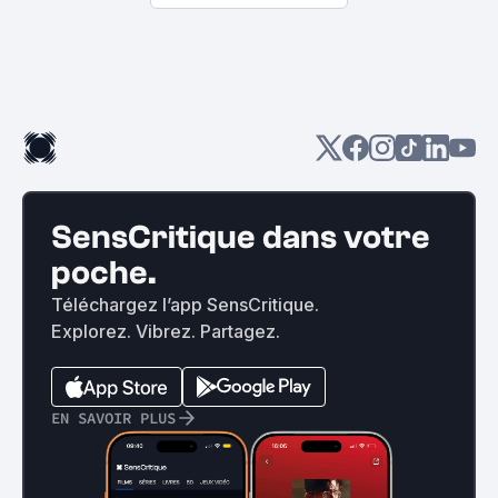
SensCritique dans votre
poche.
Téléchargez l’app SensCritique.
Explorez. Vibrez. Partagez.
EN SAVOIR PLUS