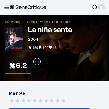
SensCritique
>
Films
>
Drame
>
La niña santa
La niña santa
2004
189
199
16
6.2
Ma note