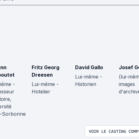
ann
Fritz Georg
David Gallo
Josef G
outot
Dreesen
Lui-même -
(lui-mêm
même -
Lui-même -
Historien
images
esseur
Hotelier
d'archiv
toire,
rsité
s-Sorbonne
VOIR LE CASTING COMP