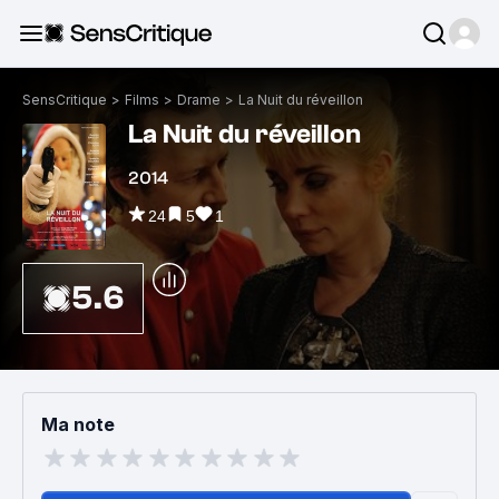
SensCritique
>
Films
>
Drame
>
La Nuit du réveillon
La Nuit du réveillon
2014
24
5
1
5.6
Ma note