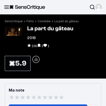
SensCritique
>
Films
>
Comédie
>
La part du gâteau
La part du gâteau
2018
106
3
1
5.9
Ma note