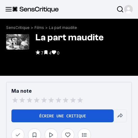
SensCritique
>
Films
>
La part maudite
La part maudite
7
4
0
Ma note
ÉCRIRE UNE CRITIQUE