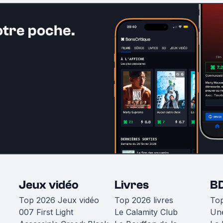
otre poche.
Jeux vidéo
Livres
B
Top 2026 Jeux vidéo
Top 2026 livres
To
007 First Light
Le Calamity Club
Une