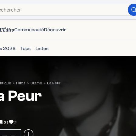
L'Édito
Communauté
Découvrir
ms 2026
Tops
Listes
itique
>
Films
>
Drame
>
La Peur
a Peur
31
2