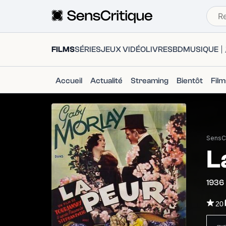
FILMS
SÉRIES
JEUX VIDÉO
LIVRES
BD
MUSIQUE
Accueil
Actualité
Streaming
Bientôt
Fil
SensCr
L
1936
20