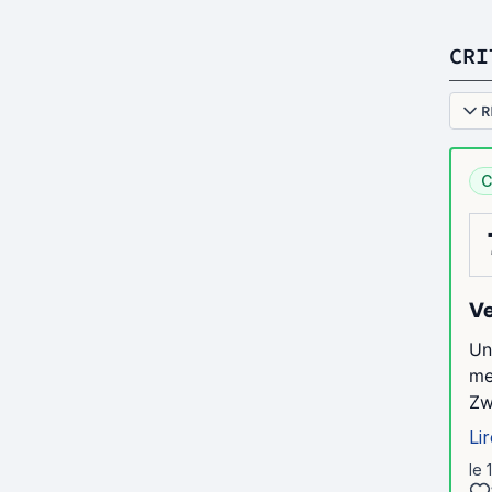
CRI
R
C
Ve
Un
me
Zw
Lir
le 