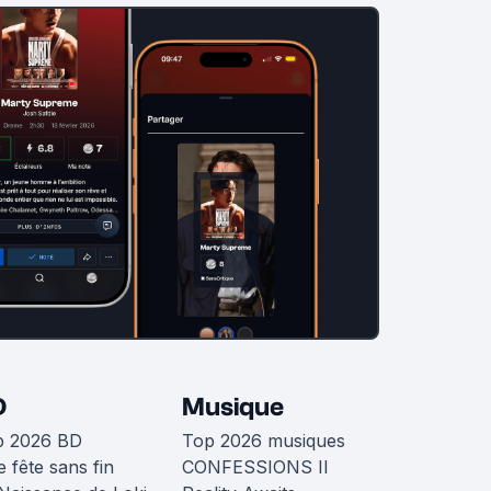
D
Musique
p 2026 BD
Top 2026 musiques
 fête sans fin
CONFESSIONS II