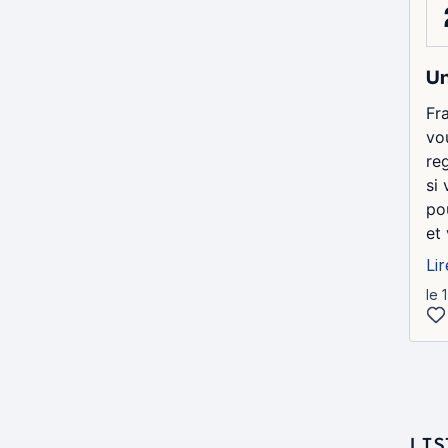
Un
Fr
vo
re
si
po
et
Lir
le 
LIS