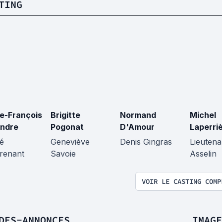
TING
re-François
Brigitte
Normand
Michel
ndre
Pogonat
D'Amour
Laperri
é
Geneviève
Denis Gingras
Lieutena
renant
Savoie
Asselin
VOIR LE CASTING COMP
DES-ANNONCES
IMAGE