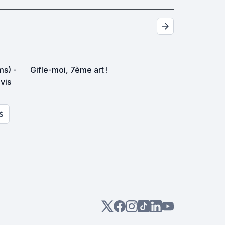
ms) -
Gifle-moi, 7ème art !
avis
S