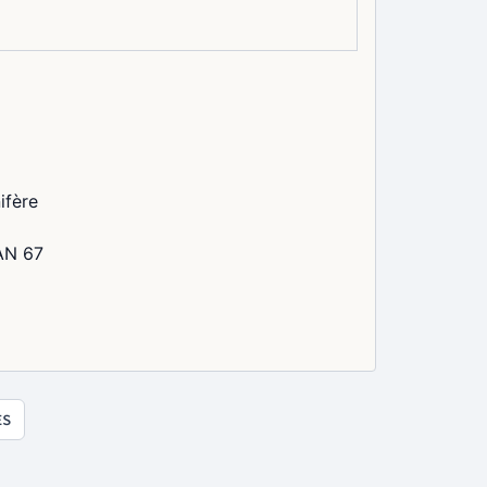
ifère
AN 67
ES