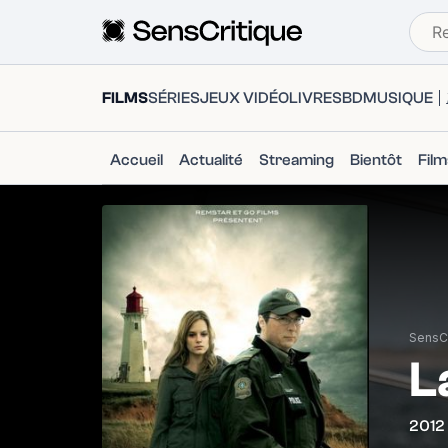
FILMS
SÉRIES
JEUX VIDÉO
LIVRES
BD
MUSIQUE
Accueil
Actualité
Streaming
Bientôt
Fil
SensCr
L
2012