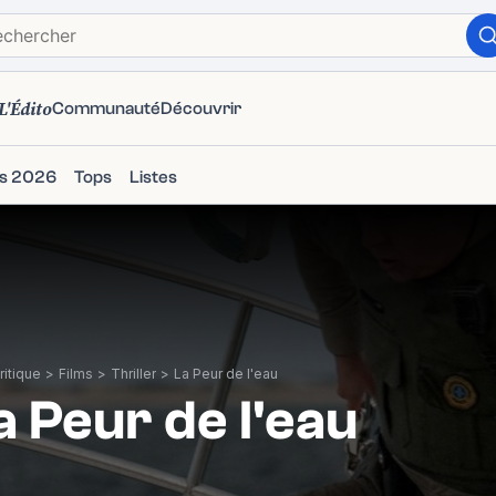
L'Édito
Communauté
Découvrir
ms 2026
Tops
Listes
itique
>
Films
>
Thriller
>
La Peur de l'eau
a Peur de l'eau