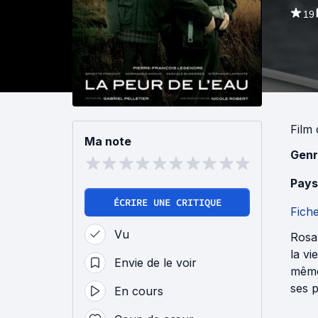
19
Film
Ma note
Genr
Pays
ÉCRIRE UNE CRITIQUE
Fich
Vu
Rosal
la vi
Envie de le voir
même 
ses p
En cours