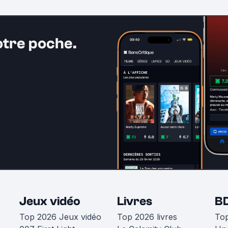
otre poche.
Jeux vidéo
Livres
B
Top 2026 Jeux vidéo
Top 2026 livres
To