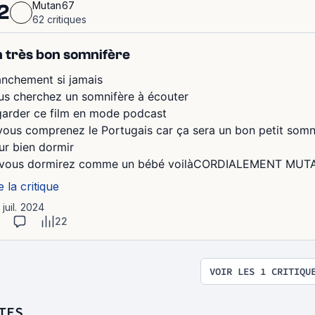
Mutan67
2
62 critiques
 très bon somnifère
anchement si jamais
us cherchez un somnifère à écouter
garder ce film en mode podcast
 vous comprenez le Portugais car ça sera un bon petit somn
ur bien dormir
 vous dormirez comme un bébé voilàCORDIALEMENT MUT
e la critique
1 juil. 2024
22
VOIR LES 1 CRITIQU
TES