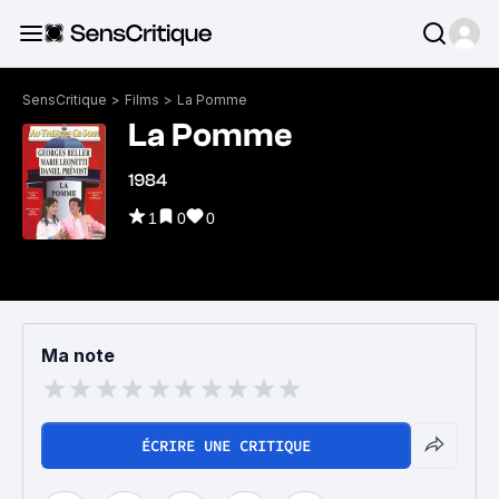
SensCritique
>
Films
>
La Pomme
La Pomme
1984
1
0
0
Ma note
ÉCRIRE UNE CRITIQUE