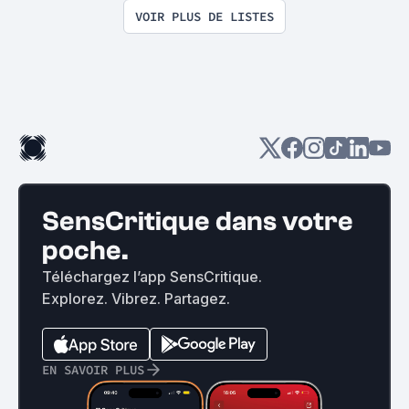
de se mater un film 
VOIR PLUS DE LISTES
hongrois de 3h30 le s
rentrant.
SensCritique dans votre
poche.
Téléchargez l’app SensCritique.
Explorez. Vibrez. Partagez.
EN SAVOIR PLUS