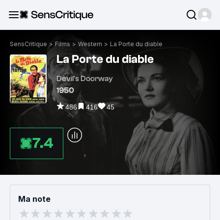
SensCritique
>
Films
>
Western
>
La Porte du diable
La Porte du diable
Devil's Doorway
1950
486
416
45
7.4
Ma note