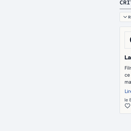
CRI
R
La
Fi
ce
ma
Lir
le 