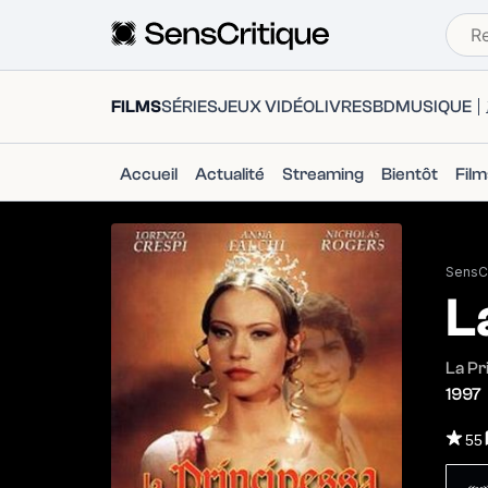
FILMS
SÉRIES
JEUX VIDÉO
LIVRES
BD
MUSIQUE
Accueil
Actualité
Streaming
Bientôt
Fil
SensCr
L
La Pr
1997
55