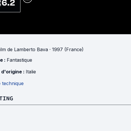
6.2
ilm
de
Lamberto Bava
· 1997 (France)
e :
Fantastique
 d'origine :
Italie
e technique
TING