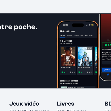
otre poche.
Jeux vidéo
Livres
B