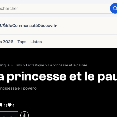
L'Édito
Communauté
Découvrir
ms 2026
Tops
Listes
itique
>
Films
>
Fantastique
>
La princesse et le pauvre
a princesse et le pa
incipessa e il povero
41
4