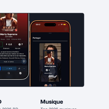
D
Musique