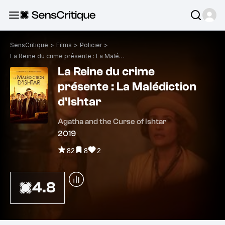
SensCritique
>
Films
>
Policier
>
La Reine du crime présente : La Malédiction d'Ishtar
La Reine du crime
présente : La Malédiction
d'Ishtar
Agatha and the Curse of Ishtar
2019
82
8
2
4.8