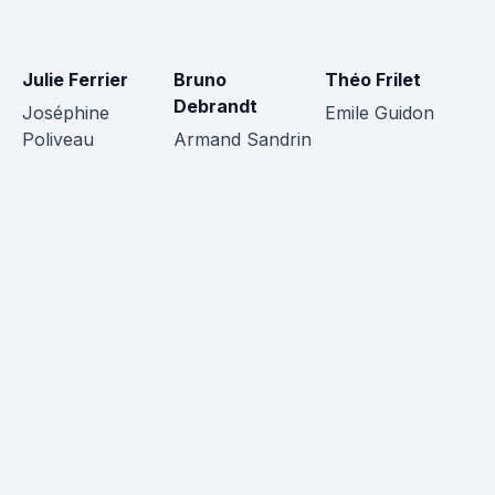
Julie Ferrier
Bruno
Théo Frilet
Em
Debrandt
P
Joséphine
Emile Guidon
Poliveau
Armand Sandrin
Lo