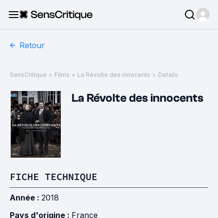
Retour
SensCritique
>
Films
>
La Révolte des innocents
>
Details
La Révolte des innocents
FICHE TECHNIQUE
Année :
2018
Pays d'origine :
France