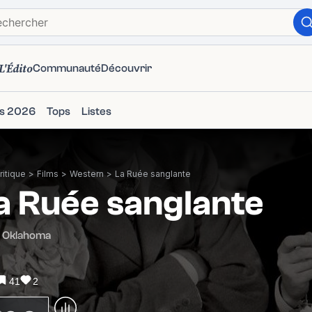
L'Édito
Communauté
Découvrir
ms 2026
Tops
Listes
itique
>
Films
>
Western
>
La Ruée sanglante
a Ruée sanglante
d Oklahoma
41
2