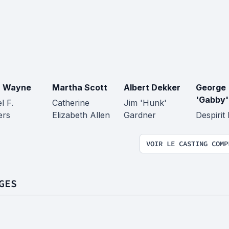
n Wayne
Martha Scott
Albert Dekker
George
'Gabby'
l F.
Catherine
Jim 'Hunk'
ers
Elizabeth Allen
Gardner
Despirit
VOIR LE CASTING COMP
GES