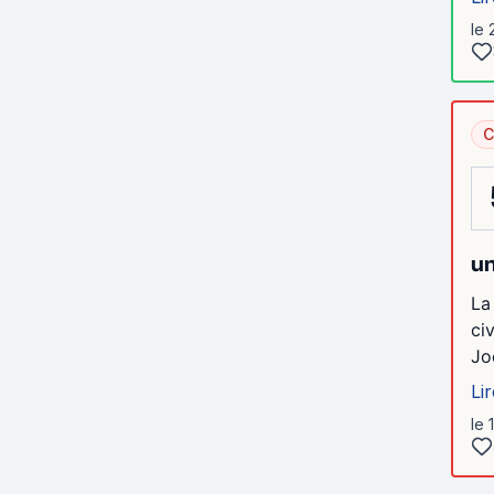
le 
C
un
La
ci
Jo
Lir
le 