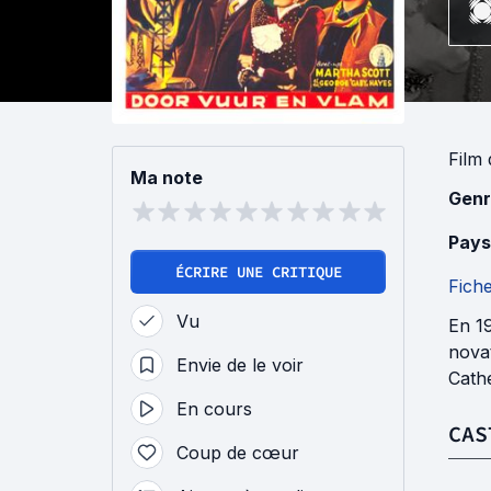
Film
Ma note
Genr
Pays
ÉCRIRE UNE CRITIQUE
Fich
Vu
En 19
novat
Envie de le voir
Cathe
En cours
CAS
Coup de cœur