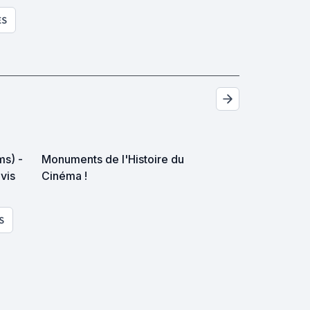
ES
ms) -
Monuments de l'Histoire du
avis
Cinéma !
S