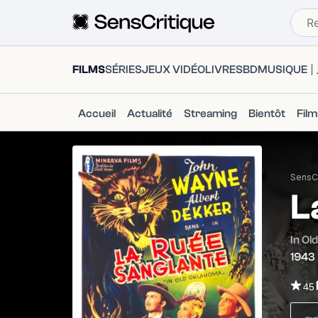
FILMS
SÉRIES
JEUX VIDÉO
LIVRES
BD
MUSIQUE
Accueil
Actualité
Streaming
Bientôt
Fil
SensCr
L
In Ol
1943
45