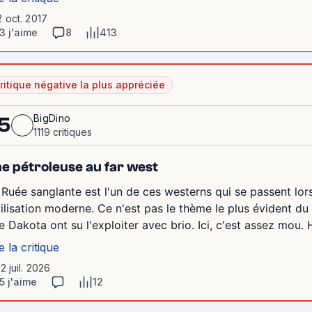
2 oct. 2017
3 j'aime
8
413
ritique négative la plus appréciée
BigDino
5
1119 critiques
e pétroleuse au far west
 Ruée sanglante est l'un de ces westerns qui se passent lors
vilisation moderne. Ce n'est pas le thème le plus évident
e Dakota ont su l'exploiter avec brio. Ici, c'est assez mou
e la critique
12 juil. 2026
5 j'aime
12