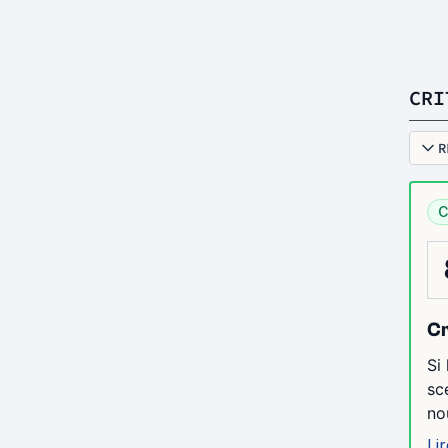
CRI
R
C
Cr
Si
sc
no
Lir