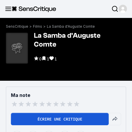
SensCritique
>
Films
>
La Samba d'Auguste Comte
La Samba d'Auguste
Comte
0
1
1
Ma note
ÉCRIRE UNE CRITIQUE