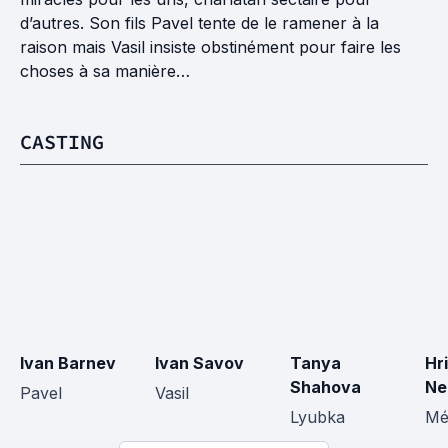
d’autres. Son fils Pavel tente de le ramener à la
raison mais Vasil insiste obstinément pour faire les
choses à sa manière…
CASTING
Ivan Barnev
Ivan Savov
Tanya 
Hr
Shahova
Ne
Pavel
Vasil
Lyubka
Mé