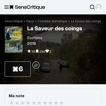
SensCritique
>
Films
>
Comédie dramatique
>
La Saveur des coings
La Saveur des coings
Bashtata
2019
35
294
2
6
Ma note