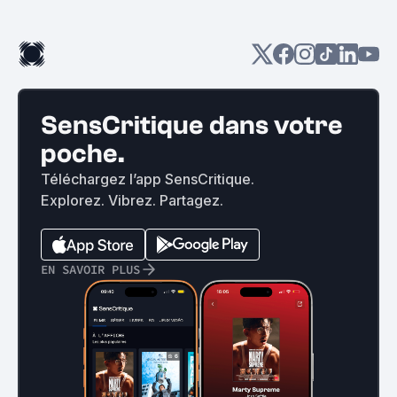
SensCritique dans votre
poche.
Téléchargez l’app SensCritique.
Explorez. Vibrez. Partagez.
EN SAVOIR PLUS