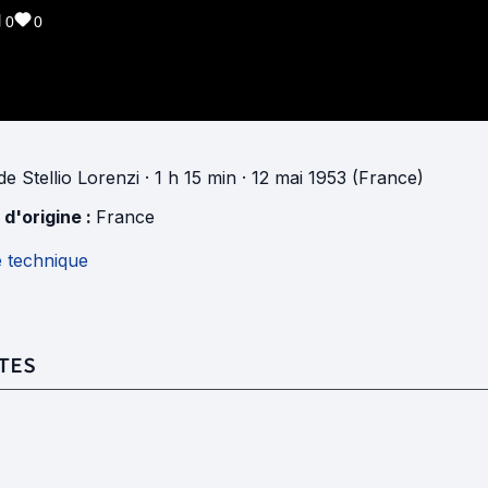
0
0
de
Stellio Lorenzi
· 1 h 15 min
· 12 mai 1953 (France)
 d'origine :
France
e technique
TES