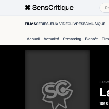
FILMS
SÉRIES
JEUX VIDÉO
LIVRES
BD
MUSIQUE
Accueil
Actualité
Streaming
Bientôt
Fil
SensCr
L
1953