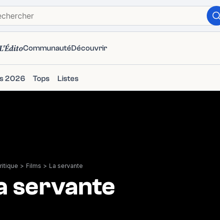
L'Édito
Communauté
Découvrir
ms 2026
Tops
Listes
itique
>
Films
>
La servante
a servante