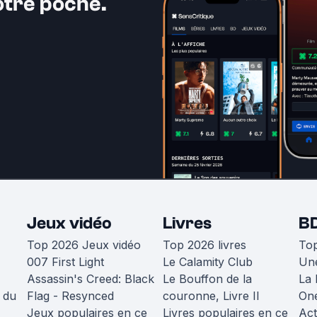
otre poche.
Jeux vidéo
Livres
B
Top 2026 Jeux vidéo
Top 2026 livres
To
007 First Light
Le Calamity Club
Une
Assassin's Creed: Black
Le Bouffon de la
La 
 du
Flag - Resynced
couronne, Livre II
One
Jeux populaires en ce
Livres populaires en ce
Act