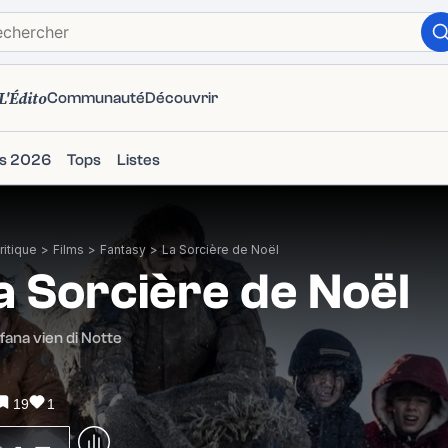
L'Édito
Communauté
Découvrir
ms 2026
Tops
Listes
itique
>
Films
>
Fantasy
>
La Sorcière de Noël
a Sorcière de Noël
fana vien di Notte
19
1