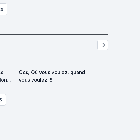
ES
ce
Ocs, Où vous voulez, quand
elon
vous voulez !!!
S