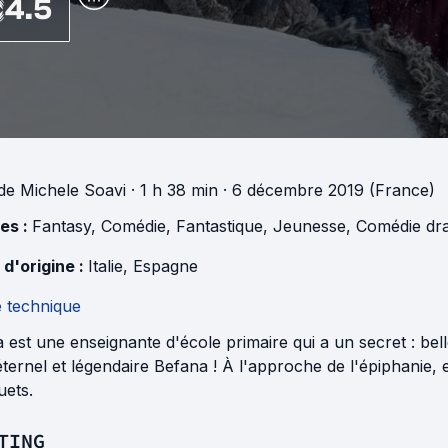
4.5
de
Michele Soavi
· 1 h 38 min
· 6 décembre 2019 (France)
es :
Fantasy
,
Comédie
,
Fantastique
,
Jeunesse
,
Comédie dr
 d'origine :
Italie
,
Espagne
e technique
 est une enseignante d'école primaire qui a un secret : belle
éternel et légendaire Befana ! À l'approche de l'épiphanie, 
uets.
TING