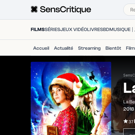
FILMS
SÉRIES
JEUX VIDÉO
LIVRES
BD
MUSIQUE
Accueil
Actualité
Streaming
Bientôt
Fil
SensCr
L
La Be
2018
37