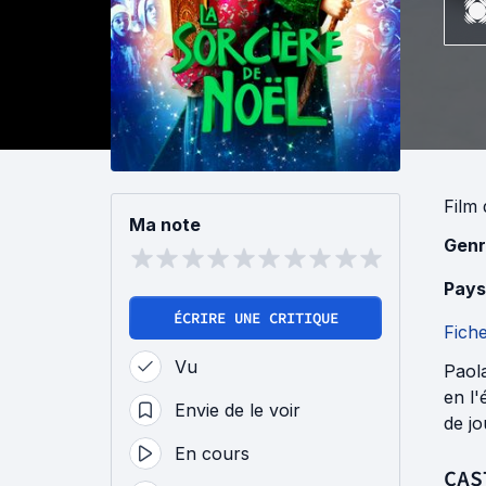
Film
Ma note
Genr
Pays
ÉCRIRE UNE CRITIQUE
Fich
Vu
Paola
en l'
Envie de le voir
de jo
En cours
CAS