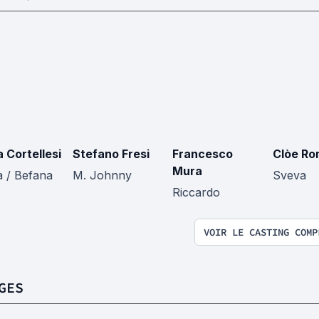
a Cortellesi
Stefano Fresi
Francesco
Clòe Ro
Mura
a / Befana
M. Johnny
Sveva
Riccardo
VOIR LE CASTING COMP
GES