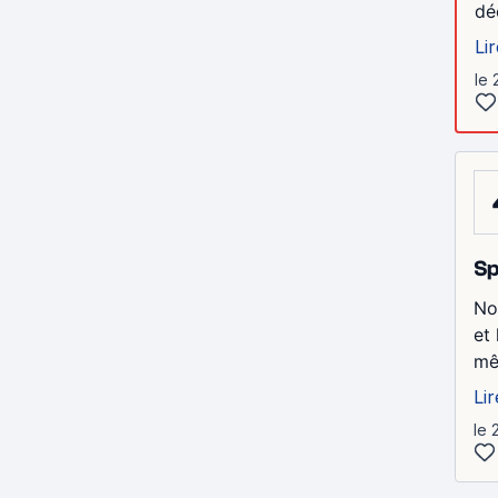
dé
Lir
le 
Sp
No
et
mê
Lir
le 