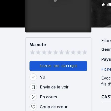
0
Film
Ma note
Genr
Pays
ÉCRIRE UNE CRITIQUE
Fich
Vu
Evoca
fils 
Envie de le voir
CAS
En cours
Coup de cœur