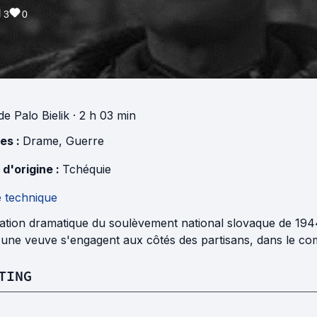
3
0
de
Palo Bielik
· 2 h 03 min
es :
Drame
,
Guerre
 d'origine :
Tchéquie
e technique
tion dramatique du soulèvement national slovaque de 1944.
d'une veuve s'engagent aux côtés des partisans, dans le com
TING