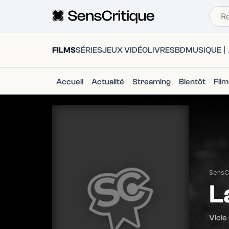
FILMS
SÉRIES
JEUX VIDÉO
LIVRES
BD
MUSIQUE
Accueil
Actualité
Streaming
Bientôt
Fil
SensCr
L
Vlcie