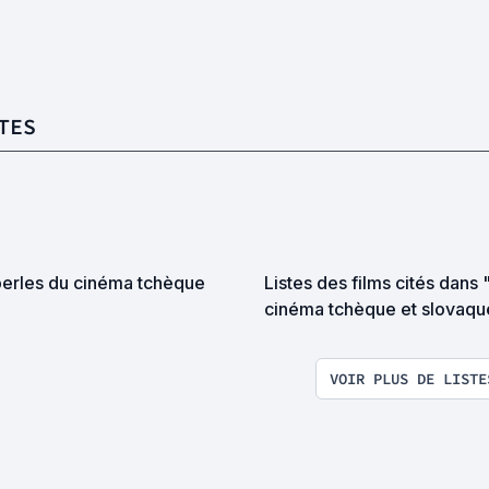
TES
perles du cinéma tchèque
Listes des films cités dans 
cinéma tchèque et slovaqu
Zaoralova & J-L. Passek
VOIR PLUS DE LISTE