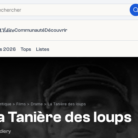
L'Édito
Communauté
Découvrir
ms 2026
Tops
Listes
itique
>
Films
>
Drame
>
La Tanière des loups
a Tanière des loups
 diery