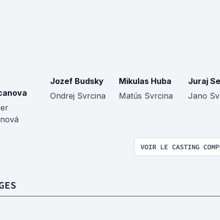
Jozef Budsky
Mikulas Huba
Juraj S
canova
Ondrej Svrcina
Matús Svrcina
Jano Sv
er
inová
VOIR LE CASTING COMP
GES