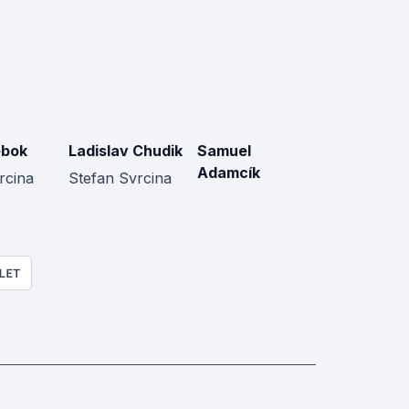
ebok
Ladislav Chudik
Samuel
Adamcík
rcina
Stefan Svrcina
LET