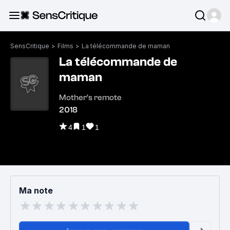
SensCritique
>
Films
>
La télécommande de maman
La télécommande de
maman
Mother's remote
2018
4
1
1
Ma note