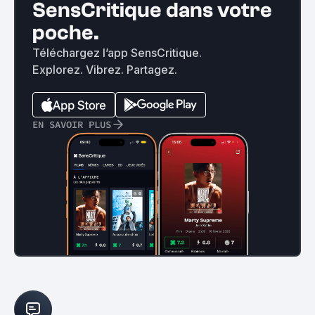
SensCritique dans votre
poche.
Téléchargez l’app SensCritique.
Explorez. Vibrez. Partagez.
EN SAVOIR PLUS