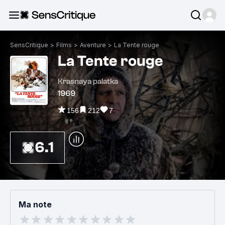
SensCritique
>
Films
>
Aventure
>
La Tente rouge
La Tente rouge
Krasnaya palatka
1969
156
212
7
6.1
Ma note