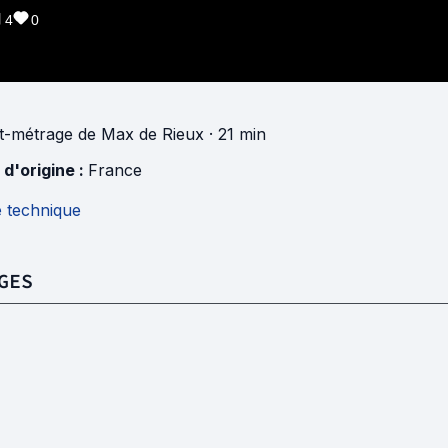
4
0
t-métrage
de
Max de Rieux
· 21 min
 d'origine :
France
e technique
GES