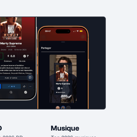
D
Musique