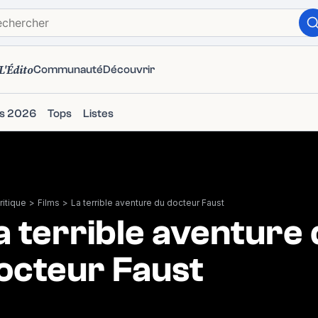
L'Édito
Communauté
Découvrir
ms 2026
Tops
Listes
itique
>
Films
>
La terrible aventure du docteur Faust
a terrible aventure
octeur Faust