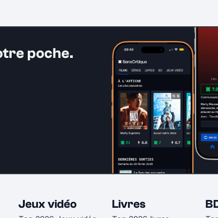
otre poche.
Jeux vidéo
Livres
B