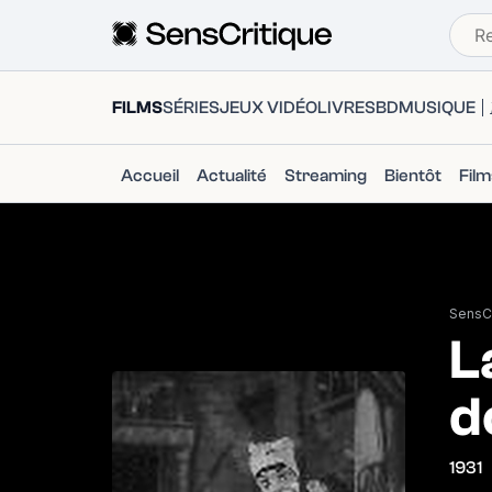
FILMS
SÉRIES
JEUX VIDÉO
LIVRES
BD
MUSIQUE
Accueil
Actualité
Streaming
Bientôt
Fil
SensCr
L
d
1931