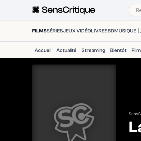
FILMS
SÉRIES
JEUX VIDÉO
LIVRES
BD
MUSIQUE
Accueil
Actualité
Streaming
Bientôt
Fil
SensCr
L