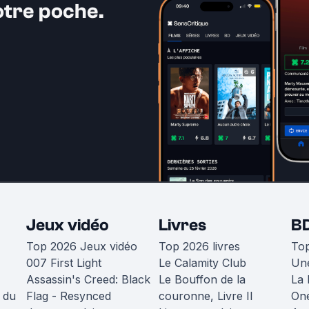
otre poche.
Jeux vidéo
Livres
B
Top 2026 Jeux vidéo
Top 2026 livres
To
007 First Light
Le Calamity Club
Une
Assassin's Creed: Black
Le Bouffon de la
La 
 du
Flag - Resynced
couronne, Livre II
One