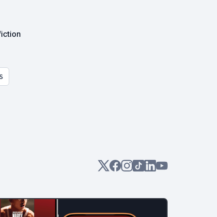
iction
S