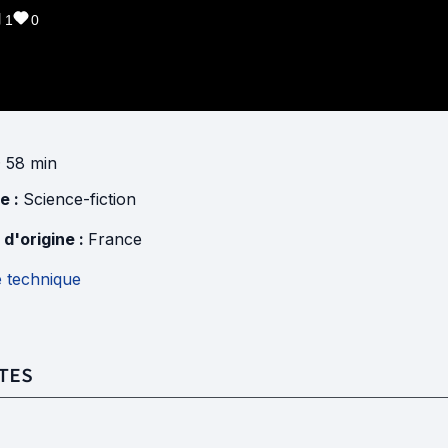
1
0
· 58 min
e :
Science-fiction
 d'origine :
France
e technique
TES