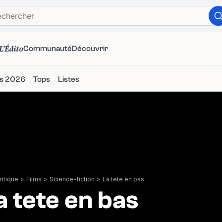
L'Édito
Communauté
Découvrir
ms 2026
Tops
Listes
itique
>
Films
>
Science-fiction
>
La tete en bas
a tete en bas