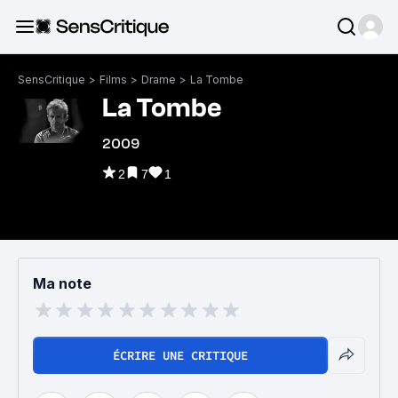
SensCritique
>
Films
>
Drame
>
La Tombe
La Tombe
2009
2
7
1
Ma note
ÉCRIRE UNE CRITIQUE