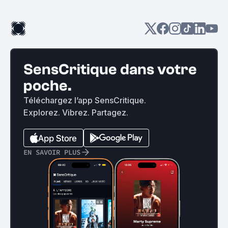
SensCritique dans votre
poche.
Téléchargez l’app SensCritique.
Explorez. Vibrez. Partagez.
EN SAVOIR PLUS