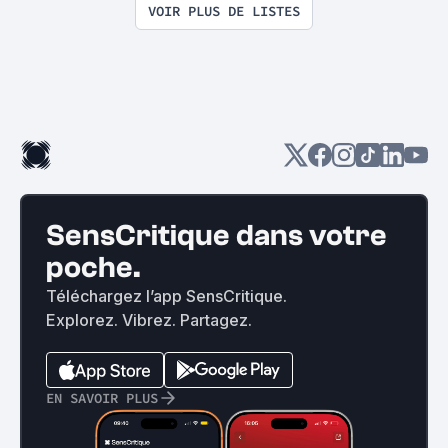
de se mater un film serbo-
VOIR PLUS DE LISTES
hongrois de 3h30 le soir en 
rentrant.
SensCritique dans votre
poche.
Téléchargez l’app SensCritique.
Explorez. Vibrez. Partagez.
EN SAVOIR PLUS