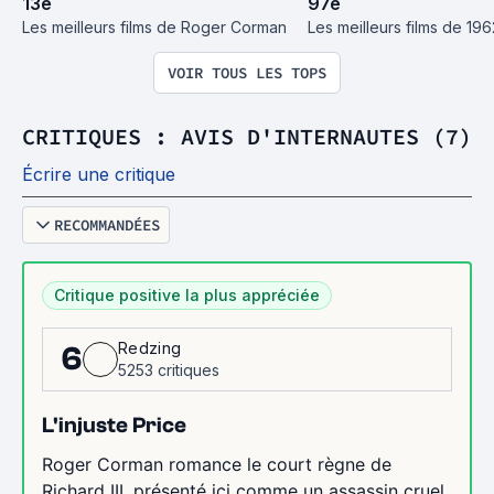
13
e
97
e
Les meilleurs films de Roger Corman
Les meilleurs films de 196
VOIR TOUS LES TOPS
CRITIQUES : AVIS D'INTERNAUTES (7)
Écrire une critique
RECOMMANDÉES
Critique positive la plus appréciée
Redzing
6
5253 critiques
L'injuste Price
Roger Corman romance le court règne de
Richard III, présenté ici comme un assassin cruel