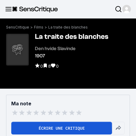
SensCritique
>
Films
>
La traite des blanches
La traite des blanches
Den hvide Slavinde
1907
0
8
0
Ma note
ÉCRIRE UNE CRITIQUE