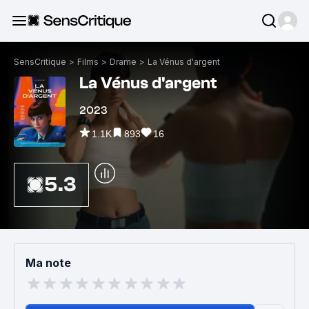
SensCritique
>
Films
>
Drame
>
La Vénus d'argent
La Vénus d'argent
2023
1.1K
893
16
5.3
Ma note