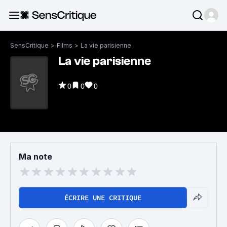
SensCritique
>
Films
>
La vie parisienne
La vie parisienne
0
0
0
Ma note
ÉCRIRE UNE CRITIQUE