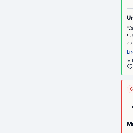
Un
"O
! 
au
Lir
le 
C
M