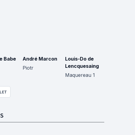
e Babe
André Marcon
Louis-Do de
Lencquesaing
Piotr
Maquereau 1
LET
S