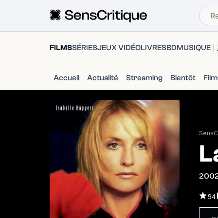
FILMS
SÉRIES
JEUX VIDÉO
LIVRES
BD
MUSIQUE
Accueil
Actualité
Streaming
Bientôt
Fil
SensCr
L
200
94