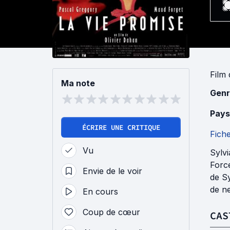
Film
Ma note
Genr
Pays
ÉCRIRE UNE CRITIQUE
Fich
Vu
Sylvi
Forcé
Envie de le voir
de Sy
de ne
En cours
Coup de cœur
CAS