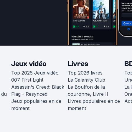
Jeux vidéo
Livres
B
Top 2026 Jeux vidéo
Top 2026 livres
To
007 First Light
Le Calamity Club
Une
Assassin's Creed: Black
Le Bouffon de la
La 
 du
Flag - Resynced
couronne, Livre II
One
Jeux populaires en ce
Livres populaires en ce
Act
moment
moment