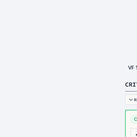
VF
CRI
R
C