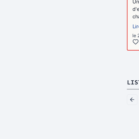
Un
d'
ch
Lir
le 
LIS