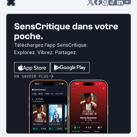
SensCritique dans votre
poche.
Téléchargez l’app SensCritique.
Explorez. Vibrez. Partagez.
EN SAVOIR PLUS