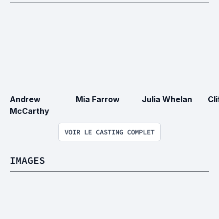
Andrew 
Mia Farrow
Julia Whelan
Cl
McCarthy
VOIR LE CASTING COMPLET
IMAGES