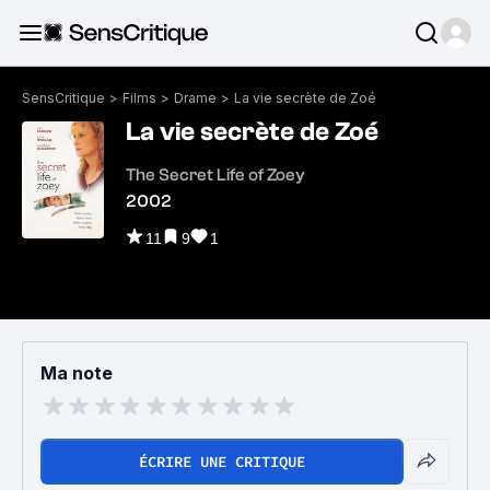
SensCritique
>
Films
>
Drame
>
La vie secrète de Zoé
La vie secrète de Zoé
The Secret Life of Zoey
2002
11
9
1
Ma note
ÉCRIRE UNE CRITIQUE