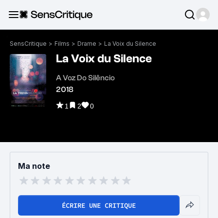
SensCritique
>
Films
>
Drame
>
La Voix du Silence
La Voix du Silence
A Voz Do Silêncio
2018
1
2
0
Ma note
ÉCRIRE UNE CRITIQUE