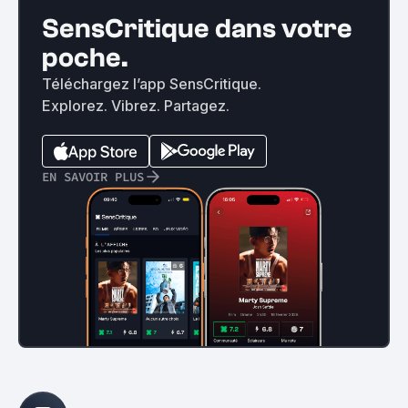
SensCritique dans votre
poche.
Téléchargez l’app SensCritique.
Explorez. Vibrez. Partagez.
EN SAVOIR PLUS