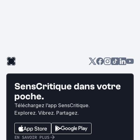
SensCritique dans votre
poche.
Téléchargez l’app SensCritique.
Explorez. Vibrez. Partagez.
EN SAVOIR PLUS