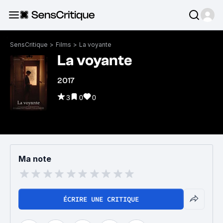
SensCritique
>
Films
>
La voyante
La voyante
2017
3
0
0
Ma note
ÉCRIRE UNE CRITIQUE