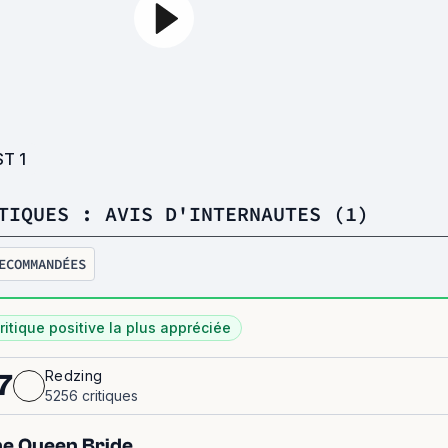
ST
1
TIQUES : AVIS D'INTERNAUTES (1)
ECOMMANDÉES
ritique positive la plus appréciée
Redzing
7
5256 critiques
e Queen Bride