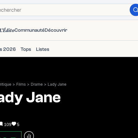
L'Édito
Communauté
Découvrir
ms 2026
Tops
Listes
itique
>
Films
>
Drame
>
Lady Jane
ady Jane
109
5