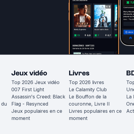
Jeux vidéo
Livres
B
Top 2026 Jeux vidéo
Top 2026 livres
To
007 First Light
Le Calamity Club
Une
Assassin's Creed: Black
Le Bouffon de la
La 
 du
Flag - Resynced
couronne, Livre II
One
Jeux populaires en ce
Livres populaires en ce
Act
moment
moment