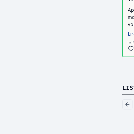
Ap
mo
vo
Lir
le 
LIS