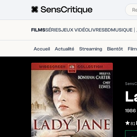
FILMS
SÉRIES
JEUX VIDÉO
LIVRES
BD
MUSIQUE
Accueil
Actualité
Streaming
Bientôt
Fil
SensCr
L
1986
81