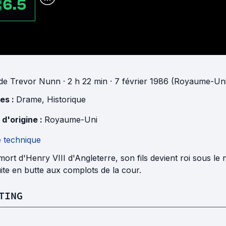
6.5
de
Trevor Nunn
· 2 h 22 min
· 7 février 1986 (Royaume-Uni
es :
Drame
,
Historique
 d'origine :
Royaume-Uni
e technique
mort d'Henry VIII d'Angleterre, son fils devient roi sous le 
ite en butte aux complots de la cour.
TING