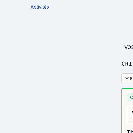
Activités
VO
CRI
R
C
Th