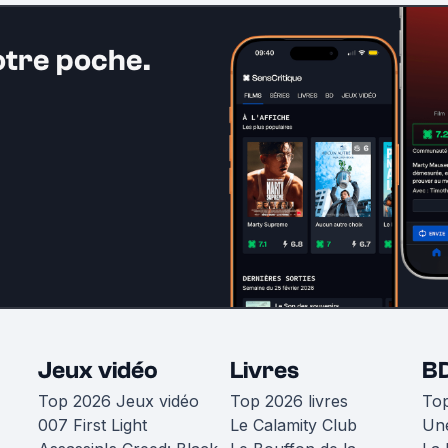
otre poche.
Jeux vidéo
Livres
B
Top 2026 Jeux vidéo
Top 2026 livres
To
007 First Light
Le Calamity Club
Une