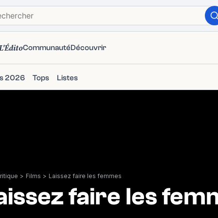
L'Édito
Communauté
Découvrir
ms 2026
Tops
Listes
itique
>
Films
>
Laissez faire les femmes
aissez faire les fe