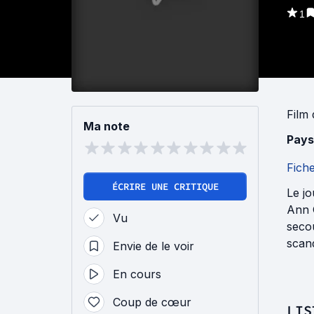
1
Film
Ma note
Pays
Fich
ÉCRIRE UNE CRITIQUE
Le jo
Ann 
Vu
secou
scand
Envie de le voir
En cours
Coup de cœur
LIS