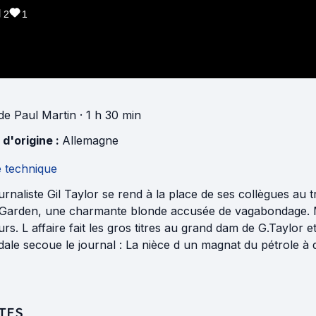
2
1
de
Paul Martin
· 1 h 30 min
 d'origine :
Allemagne
e technique
urnaliste Gil Taylor se rend à la place de ses collègues au
Garden, une charmante blonde accusée de vagabondage. M
rs. L affaire fait les gros titres au grand dam de G.Taylor 
ale secoue le journal : La nièce d un magnat du pétrole à d
TES