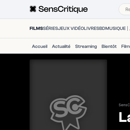
FILMS
SÉRIES
JEUX VIDÉO
LIVRES
BD
MUSIQUE
Accueil
Actualité
Streaming
Bientôt
Fil
SensCr
L