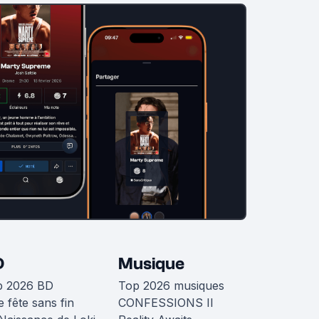
D
Musique
p 2026 BD
Top 2026 musiques
 fête sans fin
CONFESSIONS II