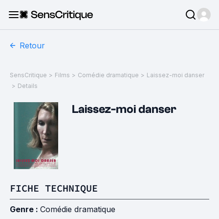
Retour
SensCritique
>
Films
>
Comédie dramatique
>
Laissez-moi danser
>
Details
Laissez-moi danser
FICHE TECHNIQUE
Genre :
Comédie dramatique