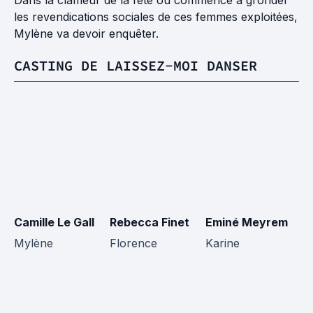
Dans la clameur de la fête où commence à gronder
les revendications sociales de ces femmes exploitées,
Mylène va devoir enquêter.
CASTING DE LAISSEZ-MOI DANSER
Camille Le Gall
Rebecca Finet
Eminé Meyrem
M
Mylène
Florence
Karine
Lo