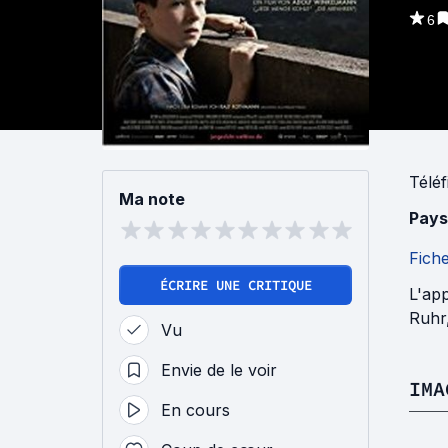
6
Téléf
Ma note
Pays
Fich
ÉCRIRE UNE CRITIQUE
L'app
Ruhr,
Vu
Envie de le voir
IMA
En cours