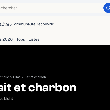
L'Édito
Communauté
Découvrir
ms 2026
Tops
Listes
itique
>
Films
>
Lait et charbon
ait et charbon
s Licht