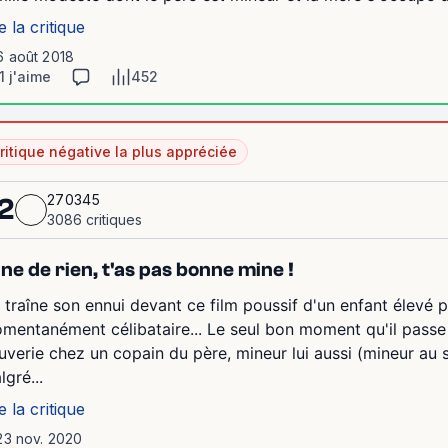
e la critique
6 août 2018
1 j'aime
452
ritique négative la plus appréciée
270345
2
3086 critiques
ne de rien, t'as pas bonne mine !
 traîne son ennui devant ce film poussif d'un enfant élevé 
mentanément célibataire... Le seul bon moment qu'il passe 
uverie chez un copain du père, mineur lui aussi (mineur au
lgré...
e la critique
23 nov. 2020