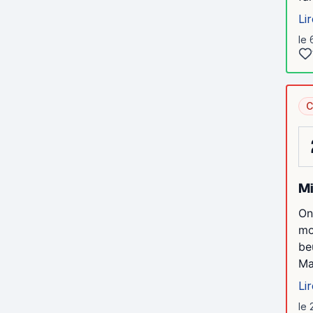
Lir
le 
C
Mi
On
mo
be
Ma
Lir
le 