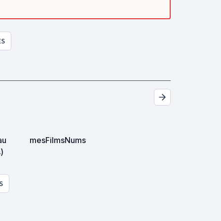
ES
au
mesFilmsNums
)
S