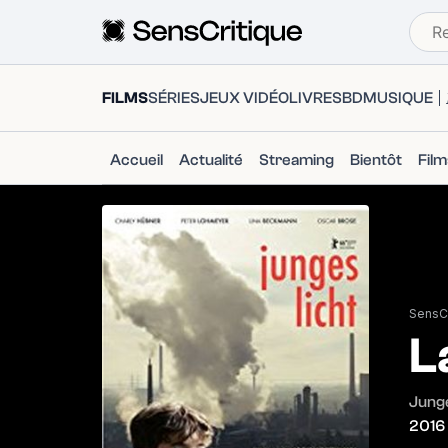
FILMS
SÉRIES
JEUX VIDÉO
LIVRES
BD
MUSIQUE
Accueil
Actualité
Streaming
Bientôt
Fil
SensCr
L
Junge
2016