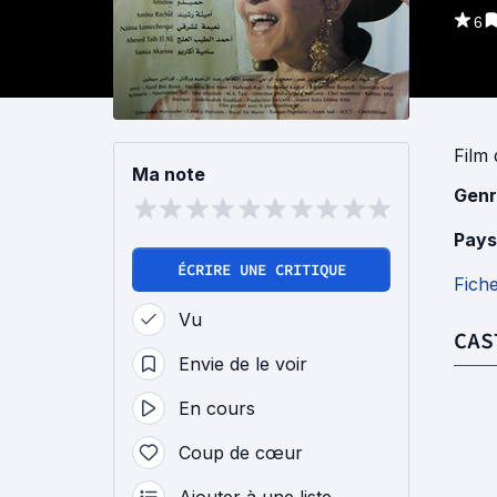
6
Film
Ma note
Genr
Pays
ÉCRIRE UNE CRITIQUE
Fich
Vu
CAS
Envie de le voir
En cours
Coup de cœur
Ajouter à une liste