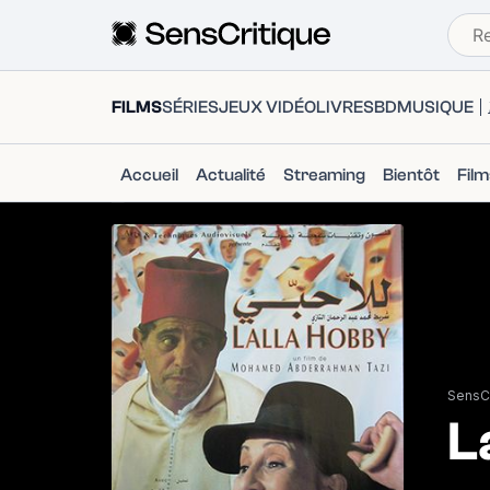
FILMS
SÉRIES
JEUX VIDÉO
LIVRES
BD
MUSIQUE
Accueil
Actualité
Streaming
Bientôt
Fil
SensCr
L