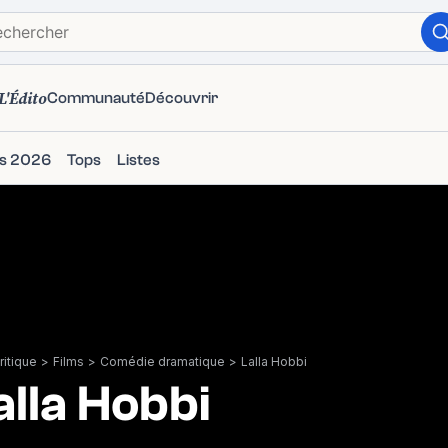
L'Édito
Communauté
Découvrir
ms 2026
Tops
Listes
itique
>
Films
>
Comédie dramatique
>
Lalla Hobbi
alla Hobbi