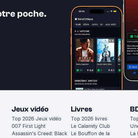
otre poche.
Jeux vidéo
Livres
B
Top 2026 Jeux vidéo
Top 2026 livres
To
007 First Light
Le Calamity Club
Une
Assassin's Creed: Black
Le Bouffon de la
La 