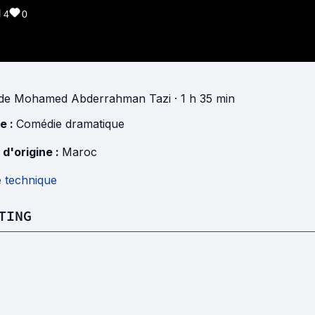
4
0
de
Mohamed Abderrahman Tazi
· 1 h 35 min
e :
Comédie dramatique
 d'origine :
Maroc
e technique
TING