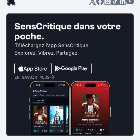
SensCritique dans votre
poche.
Téléchargez l’app SensCritique.
Explorez. Vibrez. Partagez.
EN SAVOIR PLUS