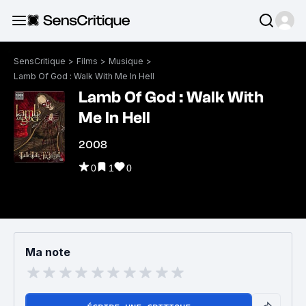
SensCritique
>
Films
>
Musique
>
Lamb Of God : Walk With Me In Hell
Lamb Of God : Walk With
Me In Hell
2008
0
1
0
Ma note