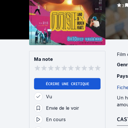
3
Film
Ma note
Genr
Pays
ÉCRIRE UNE CRITIQUE
Fich
Vu
Un h
amou
Envie de le voir
CAS
En cours