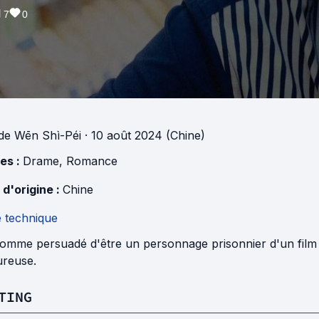
7
0
de
Wēn Shì-Péi
· 10 août 2024 (Chine)
es :
Drame
,
Romance
 d'origine :
Chine
e technique
omme persuadé d'être un personnage prisonnier d'un film
reuse.
TING