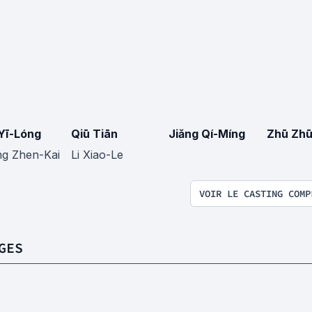
Yī-Lóng
Qiū Tiān
Jiǎng Qí-Míng
Zhū Zh
g Zhen-Kai
Li Xiao-Le
VOIR LE CASTING COMP
GES