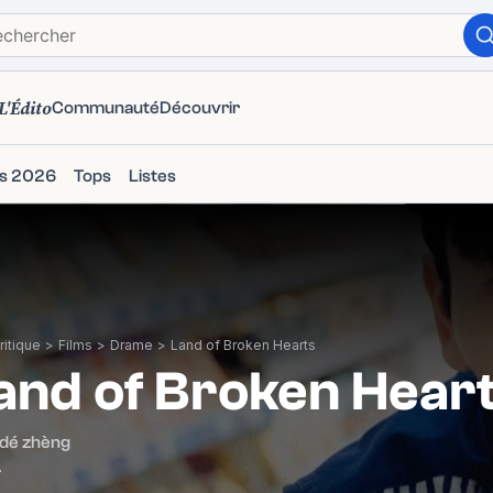
L'Édito
Communauté
Découvrir
ms 2026
Tops
Listes
itique
>
Films
>
Drame
>
Land of Broken Hearts
and of Broken Hear
 dé zhèng
4