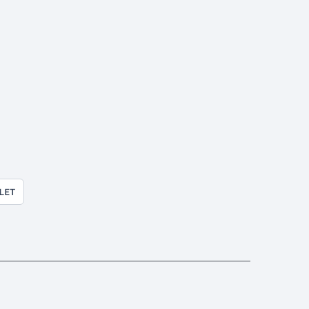
ū
LET