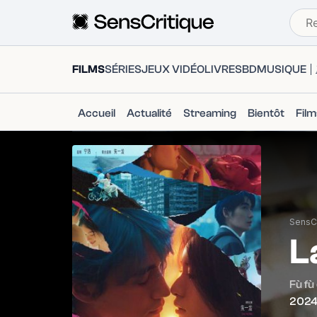
FILMS
SÉRIES
JEUX VIDÉO
LIVRES
BD
MUSIQUE
Accueil
Actualité
Streaming
Bientôt
Fil
SensCr
L
Fù fù
202