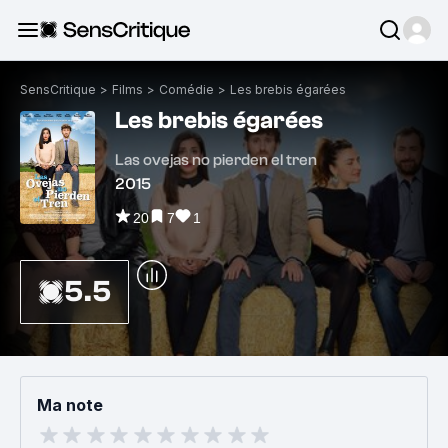
SensCritique
>
Films
>
Comédie
>
Les brebis égarées
Les brebis égarées
Las ovejas no pierden el tren
2015
20
7
1
5.5
Ma note