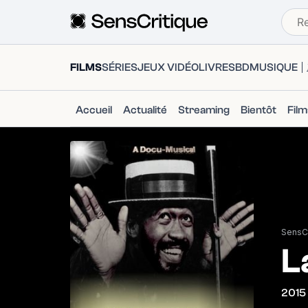
FILMS
SÉRIES
JEUX VIDÉO
LIVRES
BD
MUSIQUE
Accueil
Actualité
Streaming
Bientôt
Fil
SensCr
L
2015