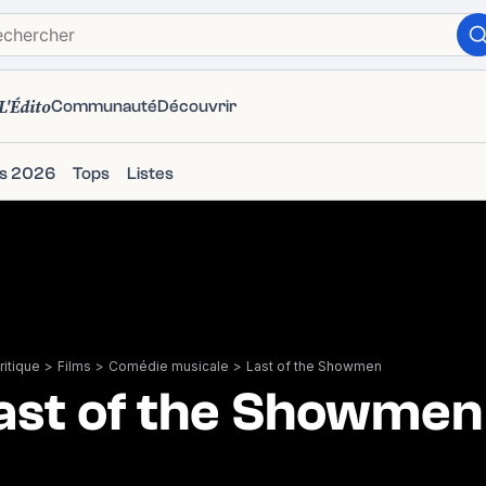
L'Édito
Communauté
Découvrir
ms 2026
Tops
Listes
itique
>
Films
>
Comédie musicale
>
Last of the Showmen
ast of the Showmen