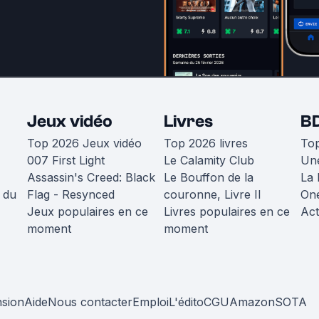
Jeux vidéo
Livres
B
Top 2026 Jeux vidéo
Top 2026 livres
To
007 First Light
Le Calamity Club
Une
Assassin's Creed: Black
Le Bouffon de la
La 
 du
Flag - Resynced
couronne, Livre II
One
Jeux populaires en ce
Livres populaires en ce
Act
moment
moment
nsion
Aide
Nous contacter
Emploi
L'édito
CGU
Amazon
SOTA