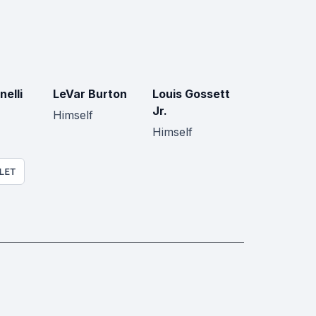
nelli
LeVar Burton
Louis Gossett
Jr.
Himself
Himself
LET