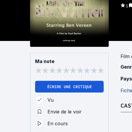
1
Film
Ma note
Genr
Pays
ÉCRIRE UNE CRITIQUE
Fich
Vu
CAS
Envie de le voir
En cours