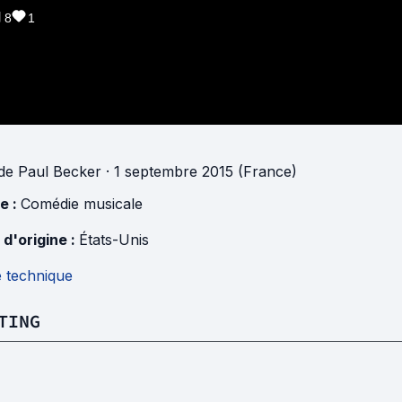
8
1
de
Paul Becker
· 1 septembre 2015 (France)
e :
Comédie musicale
 d'origine :
États-Unis
e technique
TING