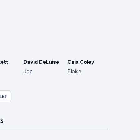
kett
David DeLuise
Caia Coley
Joe
Eloise
LET
S