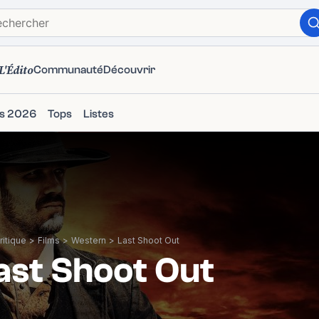
L'Édito
Communauté
Découvrir
ms 2026
Tops
Listes
itique
>
Films
>
Western
>
Last Shoot Out
ast Shoot Out