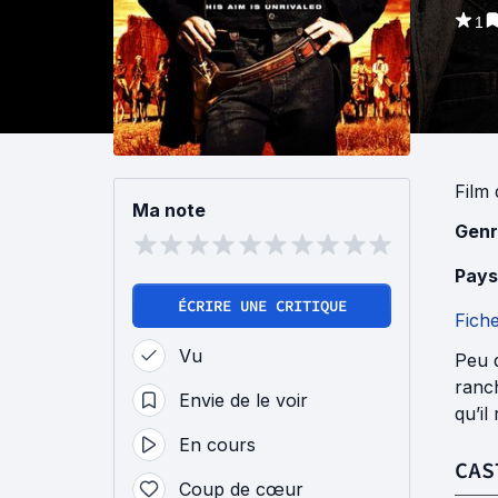
1
Film
Ma note
Genr
Pays
ÉCRIRE UNE CRITIQUE
Fich
Vu
Peu d
ranc
Envie de le voir
qu’il
En cours
CAS
Coup de cœur