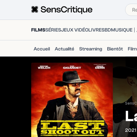
FILMS
SÉRIES
JEUX VIDÉO
LIVRES
BD
MUSIQUE
Accueil
Actualité
Streaming
Bientôt
Fil
SensCr
L
2021