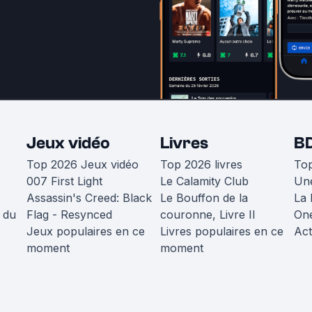
Jeux vidéo
Livres
B
Top 2026 Jeux vidéo
Top 2026 livres
To
007 First Light
Le Calamity Club
Une
Assassin's Creed: Black
Le Bouffon de la
La 
 du
Flag - Resynced
couronne, Livre II
One
Jeux populaires en ce
Livres populaires en ce
Act
moment
moment