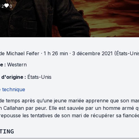
2
0
de
Michael Feifer
· 1 h 26 min
· 3 décembre 2021 (États-Uni
e :
Western
 d'origine :
États-Unis
e technique
e temps après qu’une jeune mariée apprenne que son mari a 
h Callahan par peur. Elle est sauvée par un homme armé qui
 repousse les tentatives de son mari de récupérer sa fiancée
TING