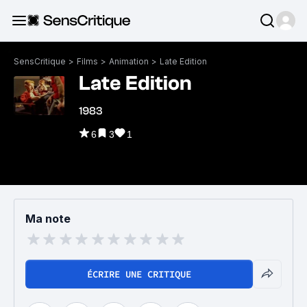
SensCritique
>
Films
>
Animation
>
Late Edition
Late Edition
1983
6
3
1
Ma note
ÉCRIRE UNE CRITIQUE