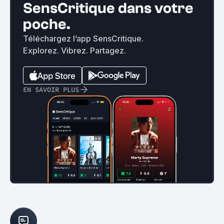
SensCritique dans votre
poche.
Téléchargez l’app SensCritique.
Explorez. Vibrez. Partagez.
EN SAVOIR PLUS