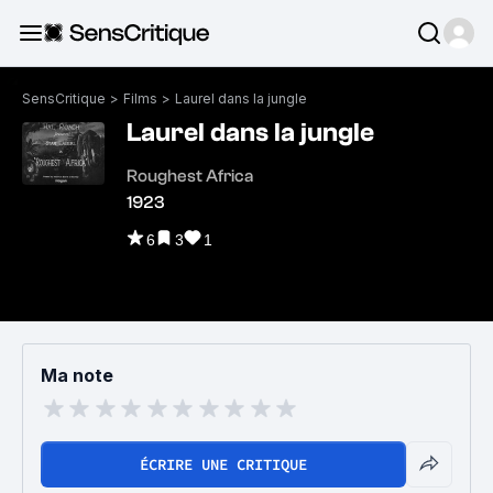
SensCritique
>
Films
>
Laurel dans la jungle
Laurel dans la jungle
Roughest Africa
1923
6
3
1
Ma note
ÉCRIRE UNE CRITIQUE