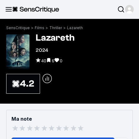
SensCritique
>
Films
>
Thriller
>
Lazareth
Lazareth
2024
40
6
0
4.2
Ma note