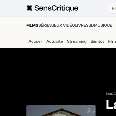
FILMS
SÉRIES
JEUX VIDÉO
LIVRES
BD
MUSIQUE
Accueil
Actualité
Streaming
Bientôt
Fil
SensCr
L