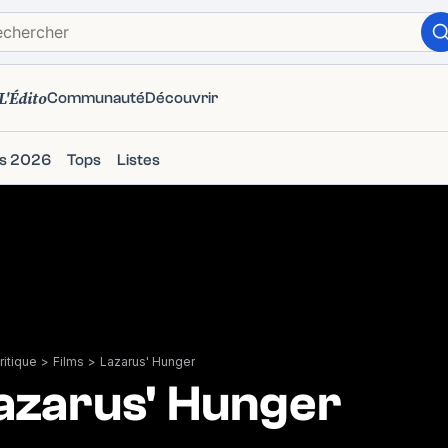
L'Édito
Communauté
Découvrir
ms 2026
Tops
Listes
itique
>
Films
>
Lazarus' Hunger
azarus' Hunger