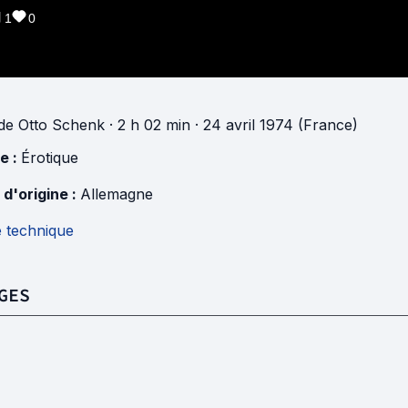
1
0
de
Otto Schenk
· 2 h 02 min
· 24 avril 1974 (France)
e :
Érotique
 d'origine :
Allemagne
e technique
GES