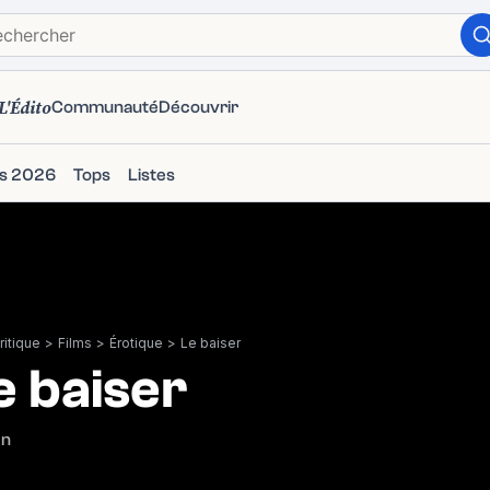
L'Édito
Communauté
Découvrir
ms 2026
Tops
Listes
itique
>
Films
>
Érotique
>
Le baiser
e baiser
en