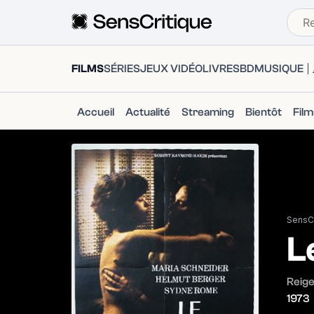
FILMS
SÉRIES
JEUX VIDÉO
LIVRES
BD
MUSIQUE
Accueil
Actualité
Streaming
Bientôt
Fil
SensCr
L
Reig
1973