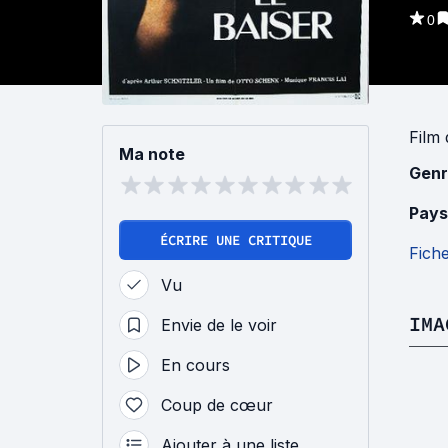
0
Film
Ma note
Genr
Pays
ÉCRIRE UNE CRITIQUE
Fich
Vu
IMA
Envie de le voir
En cours
Coup de cœur
Ajouter à une liste