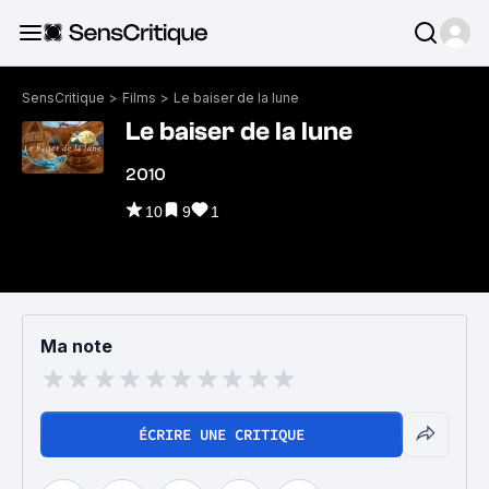
SensCritique
>
Films
>
Le baiser de la lune
Le baiser de la lune
2010
10
9
1
Ma note
ÉCRIRE UNE CRITIQUE