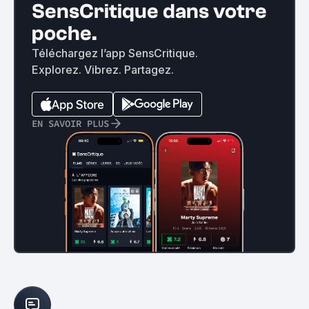
SensCritique dans votre
poche.
Téléchargez l’app SensCritique.
Explorez. Vibrez. Partagez.
EN SAVOIR PLUS